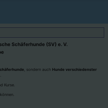
sche Schäferhunde (SV) e. V.
oe
Schäferhunde
, sondern auch
Hunde verschiedenster
.
nd Kurse.
 können.