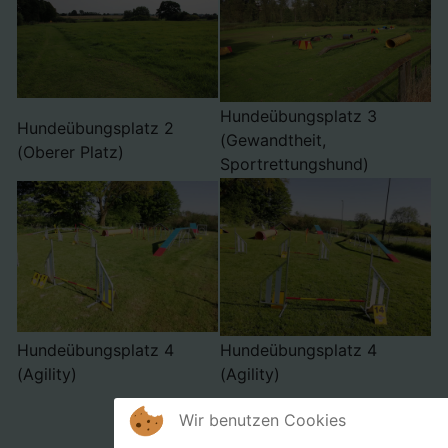
Hundeübungsplatz 3
Hundeübungsplatz 2
(Gewandtheit,
(Oberer Platz)
Sportrettungshund)
Hundeübungsplatz 4
Hundeübungsplatz 4
(Agility)
(Agility)
Wir benutzen Cookies