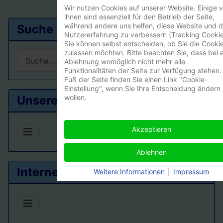
Wir nutzen Cookies auf unserer Website. Einige 
ihnen sind essenziell für den Betrieb der Seite,
während andere uns helfen, diese Website und d
Suche
Nutzererfahrung zu verbessern (Tracking Cookie
Sie können selbst entscheiden, ob Sie die Cooki
zulassen möchten. Bitte beachten Sie, dass bei e
Suchen
Ablehnung womöglich nicht mehr alle
Funktionalitäten der Seite zur Verfügung stehen.
Type 2 or more characters for results.
Fuß der Seite finden Sie einen Link "Cookie-
Einstellung", wenn Sie Ihre Entscheidung ändern
wollen.
Unsere Ortsgruppe
Akzeptieren
Ablehnen
Interner Bereich
Weitere Informationen
|
Impressum