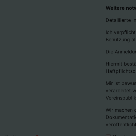
Weitere not
Detaillierte
Ich verpflich
Benutzung all
Die Anmeldun
Hiermit best
Haftpflichts
Mir ist bewu
verarbeitet 
Vereinspubli
Wir machen d
Dokumentatio
veröffentlich