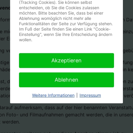
(Tracking Cookies). Sie können selbst
wendige Angaben:
entscheiden, ob Sie die Cookies zulassen
möchten. Bitte beachten Sie, dass bei einer
Ablehnung womöglich nicht mehr alle
 Informationen zum Umgang mit den personenbezogenen Date
Funktionalitäten der Seite zur Verfügung stehen.
Im Fuß der Seite finden Sie einen Link "Cookie-
te mich, die Haus- und Platzordnung des Veranstalters einzu
Einstellung", wenn Sie Ihre Entscheidung ändern
er Einrichtungen auf eigene Gefahr.
wollen.
g verpflichtet zur Zahlung der Kursgebühr / Teilnahmegebü
Akzeptieren
ätige ich, dass für meinen Hund eine gültige Tollwutimpfu
chäden versichert ist. Ich erkenne an, dass der o.g. Verei
Ablehnen
sst, dass meine angegebenen personenbezogenen Daten zu
werden und zum Zweck der Dokumentation und Berichtersta
Weitere Informationen
|
Impressum
kationen und auf der Internetseite der OG Bad Oldesloe ver
arauf aufmerksam, dass auf der hier benannten Veranstalt
n Foto- und Filmaufnahmen gemacht werden, die in unseren 
t werden.