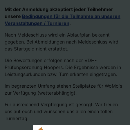
Mit der Anmeldung akzeptiert jeder Teilnehmer
unsere
Bedingungen für die Teilnahme an unseren
Veranstaltungen / Turnieren
.
Nach Meldeschluss wird ein Ablaufplan bekannt
gegeben. Bei Abmeldungen nach Meldeschluss wird
das Startgeld nicht erstattet.
Die Bewertungen erfolgen nach der VDH-
Prüfungsordnung Hoopers. Die Ergebnisse werden in
Leistungsurkunden bzw. Turnierkarten eingetragen.
Im begrenzten Umfang stehen Stellplätze für WoMo's
zur Verfügung (wetterabhängig).
Für ausreichend Verpflegung ist gesorgt. Wir freuen
uns auf euch und wünschen uns allen einen tollen
Turniertag.