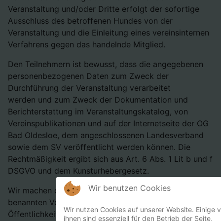
Veranstaltung und/oder Dritte erfolgt der sofortige
Ausschluss des betroffenen Hundes von der
Veranstaltung und die Einleitung eines vereinsinternen
Verfahrens gegen das handelnde Mitglied.
Den Teilnehmern ist bewusst, dass die angegebenen
personenbezogenen Daten zum Zweck der
Durchführung der Veranstaltung verarbeitet
werden und zum Zweck der Dokumentation und
Berichterstattung im Veranstaltungskatalog, von
Vereinspublikationen und auf der Internetseite der OG
Bad Oldesloe, dem angeschlossenen Landesverband
sowie dem SV veröffentlicht werden können. Die
Rechtmäßigkeit ergibt sich aus Art. 6 Abs. 1 Lit b und f
DSGVO und dem Kunsturhebergesetz.
Wir benutzen Cookies
Wir machen darauf aufmerksam, dass auf der hier
benannten Veranstaltung zum Zwecke der
Wir nutzen Cookies auf unserer Website. Einige 
Öffentlichkeitsarbeit und Dokumentation Foto- und
ihnen sind essenziell für den Betrieb der Seite,