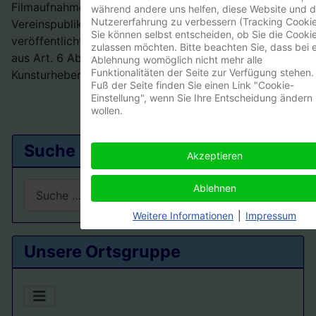
Filmaufnahmen gemacht werden, die in unseren
während andere uns helfen, diese Website und d
Nutzererfahrung zu verbessern (Tracking Cookie
Vereinspublikationen und auf unserer Internetseite
Sie können selbst entscheiden, ob Sie die Cooki
veröffentlicht werden. Die Rechtmäßigkeit ergibt sich
zulassen möchten. Bitte beachten Sie, dass bei e
aus Art. 6 Abs. 1 Lit b und f DSGVO und dem
Ablehnung womöglich nicht mehr alle
Funktionalitäten der Seite zur Verfügung stehen.
Kunsturhebergesetz.
Fuß der Seite finden Sie einen Link "Cookie-
Einstellung", wenn Sie Ihre Entscheidung ändern
wollen.
Suche
Akzeptieren
Suchen
Ablehnen
Weitere Informationen
|
Impressum
Type 2 or more characters for results.
Unsere Ortsgruppe