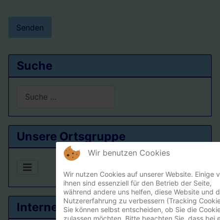
Senden
Suche
Suchen
Type 2 or more characters for results.
Unsere Ortsgruppe
Wir benutzen Cookies
Wir nutzen Cookies auf unserer Website. Einige 
ihnen sind essenziell für den Betrieb der Seite,
während andere uns helfen, diese Website und d
Nutzererfahrung zu verbessern (Tracking Cookie
Interner Bereich
Sie können selbst entscheiden, ob Sie die Cooki
zulassen möchten. Bitte beachten Sie, dass bei e