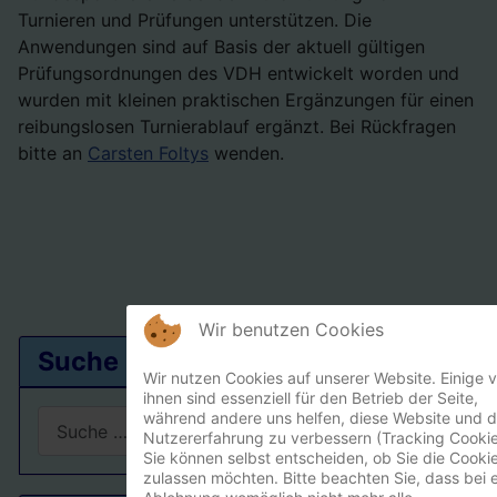
Turnieren und Prüfungen unterstützen. Die
Anwendungen sind auf Basis der aktuell gültigen
Prüfungsordnungen des VDH entwickelt worden und
wurden mit kleinen praktischen Ergänzungen für einen
reibungslosen Turnierablauf ergänzt. Bei Rückfragen
bitte an
Carsten Foltys
wenden.
Wir benutzen Cookies
Suche
Wir nutzen Cookies auf unserer Website. Einige 
ihnen sind essenziell für den Betrieb der Seite,
Suchen
während andere uns helfen, diese Website und d
Nutzererfahrung zu verbessern (Tracking Cookie
Sie können selbst entscheiden, ob Sie die Cooki
Type 2 or more characters for results.
zulassen möchten. Bitte beachten Sie, dass bei e